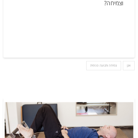
וצמיחה?
אגן
צמיחה ותנועה פנימית