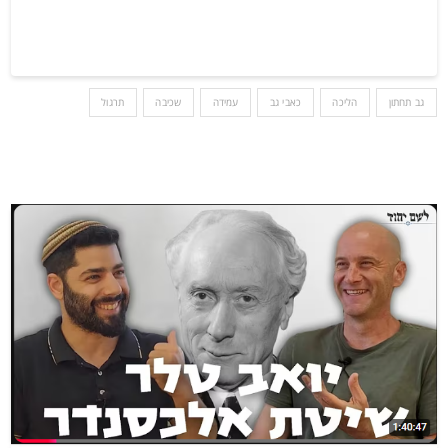
גב תחתון
הליכה
כאבי גב
עמידה
שכיבה
תרגול