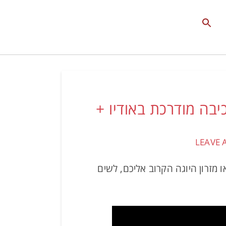
Search
for:
Search Button
תחים וסטרס בשכיבה על הגב – חלק 1 – שכיבה מודרכת באודיו +
 השטיח או מזרון היוגה הקרוב אליכם, לשים