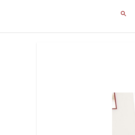
Search
for:
Search Button