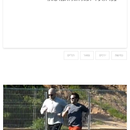
גמישות
ירכיים
צוואר
רגליים