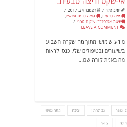
אי-שקט וריצה טבעית.
יואב טלר
דצמבר 24, 2017
ריצה טבעית
,
רפואה סינית ושיאצו
,
שיטת אלכסנדר ושיקום גופני
LEAVE A COMMENT
מידע שימושי מתוך מה שקרה השבוע
בשיעורים ובטיפולים שלי. כנסו לראות
מה באמת קורה שם…
ני נוער
גב תחתון
יציבה
מתח נפשי
היגה
צוואר