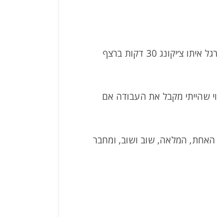
בחור לפני ראיון עבודה גורלי, מגיע אלי במצב לא טוב לדבריו. לא רגוע ולא מאוזן. ההחלטה – לתרגל איתו צ׳יקונג 30 דקות ברצף
וי שהייתי מקבל את העבודה אם
 האחת, המלאה, שוב ושוב, ומחבר