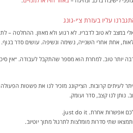
ופני לישיבה ברכב ונהיגה –
באזור הוידאו למנויים
.
גברנו עליו בעזרת צ׳י-גונג
מלאות, אחת אחרי השנייה, נשימה ונשיפה. עושים סדר בגוף.
רבה יותר טוב. למחרת הוא מספר שהתקבל לעבודה. ״אין סיכ
ר לעיתים קרובות. הצ׳יקונג מזכיר לנו את פשטות הפעולה
נותן לנו קצב, סדר ועומק.
רות אחרת. just do it.
ותמצאו שתי סדרות מומלצות לתרגול מתוך יוטיוב.