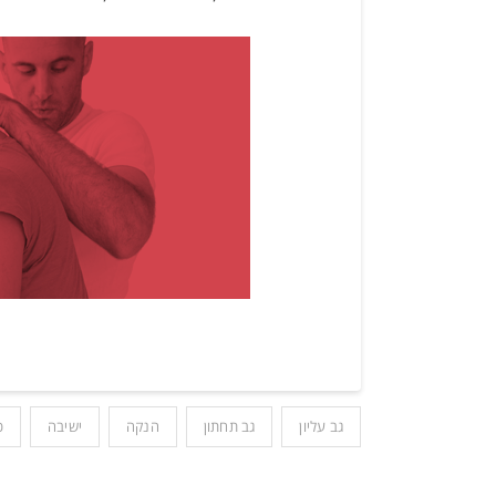
גב עליון
גב תחתון
הנקה
ישיבה
כ