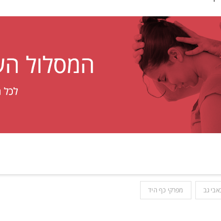
אבי גב
מפרקי כף היד