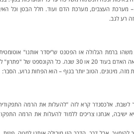
– מערכת העצבים, מערכת הדם ועוד. חלל הבטן וכל האיב
ה רע לגב.
, משהו ברמת הגלולה או הפטנט ש"יסדר אותנו" אוטומטית,
איזה מדען. אף אחד לא יודע איך יראה האדם בעוד 20 או 30 שנה
ת מזה. מינונים. הטוב יותר בגוף – הוא הפחות גרוע. הסבר:
ר לשבת. אלכסנדר קרא לזה "להעלות את הרמה התפקודית ש
 ישיבה, אנחנו צריכים ללמוד להעלות את הרמה התפקוד
ה, זו דרך. דרך להימעך, אבל דרך. הדרך הזו מובילה אותנו למטה. פי