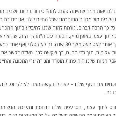
ת לבריאות ממה שהייתה פעם. למה? כי רובנו היום יושבים מו
נו יושבים מול מכונה מתוחכמת שכל החיים שלנו אגורים בתו
ל כך הרבה דברים, גורמת למוח שלנו להיבלע בתוך המסך בא
 לתוך עצמו באופן מזיק. הבעיה עם ה"מזיק" הזה, שהוא לא 
בך. או דורס אותך. אבל משהו שמועך אותך לאט לאט משך 30 שנה
ורות עקיפות, תוך כדי החיים, כך שקשה לבני האדם לקשר את 
ל המוח שלנו היה פחות מוטרד ומגורה ע"י המכונה והחיים, 
וכחים את הגוף שלנו – יהיה לנו קשה מאוד לא לקרוס. לת
 גם.
רס לתוך עצמו, הסרעפת שלנו נדחסת ומערכת הנשימה
דה באיכות ונפח הנשימה משליכה על כל המערכות בגוף. בנ