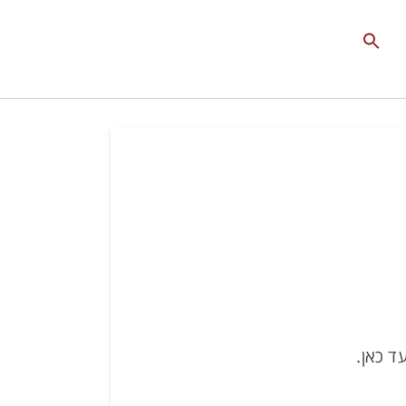
Search
for:
Search Button
ד כאן.