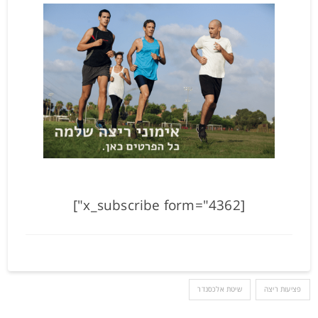
[x_subscribe form="4362"]
פציעות ריצה
שיטת אלכסנדר