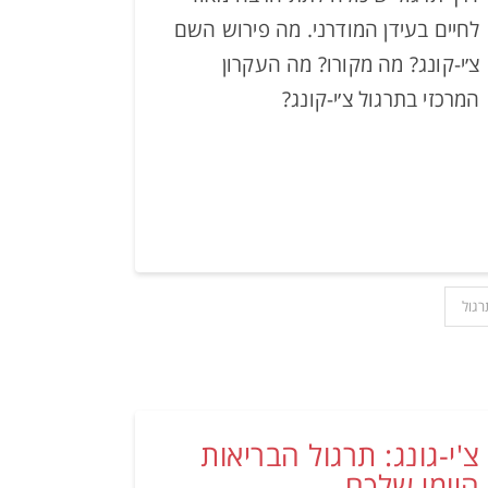
לחיים בעידן המודרני. מה פירוש השם
צ׳י-קונג? מה מקורו? מה העקרון
המרכזי בתרגול צ׳י-קונג?
רגול
צ'י-גונג: תרגול הבריאות
היומי שלכם