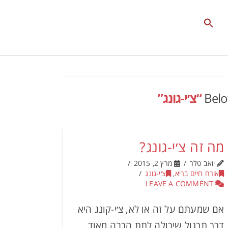
Search
for:
Search Button
Below
“צ׳י-גונג”
מה זה צ׳י-גונג?
יואב טלר
מרץ 2, 2015
אורח חיים בריא
,
צ׳י-גונג
LEAVE A COMMENT
אם שמעתם על זה או לא, צ׳י-קונג היא
דרך תרגול שיכולה לתת הרבה מאוד