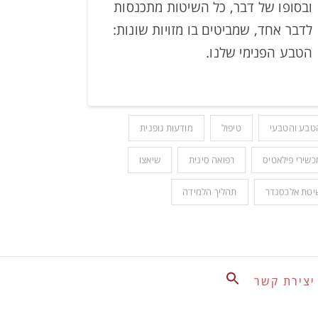
ובסופו של דבר, כל השיטות מתכנסות
לדבר אחד, שמביטים בו מזויות שונות:
הטבע הפנימי שלנו.
טבע והטבעי
טיפול
מודעות גופנית
כשירי פילאטיס
רפואה סינית
שיאצו
יטת אלכסנדר
תהליך הלמידה
Search
יצירת קשר
for:
Search Button