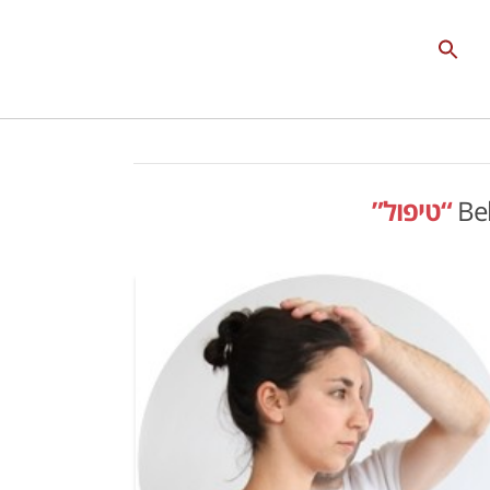
Search
for:
Search Button
Bel
“טיפול”