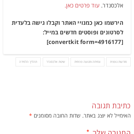
אלכסנדר.
עוד פרטים כאן.
הירשמו כאן כמנויי האתר וקבלו גישה בלעדית
לסרטונים ופוסטים חדשים במייל:
[convertkit form=4916177]
מודעות גופנית
צמיחה ותנועה פנימית
שיטת אלכסנדר
תהליך הלמידה
כתיבת תגובה
האימייל לא יוצג באתר.
שדות החובה מסומנים
*
התגובה שלך
*