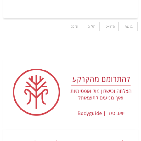
גמישות
סקוואט
רגליים
תרגול