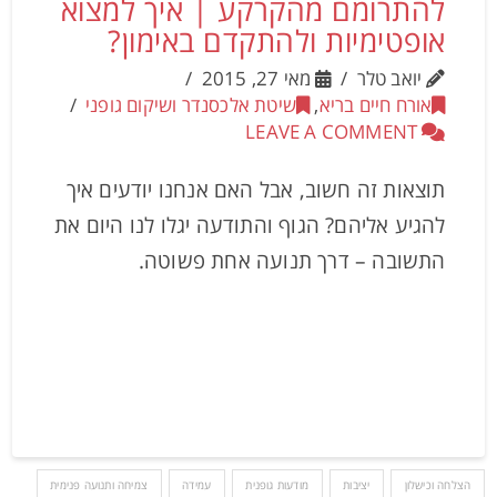
להתרומם מהקרקע | איך למצוא
אופטימיות ולהתקדם באימון?
יואב טלר
מאי 27, 2015
אורח חיים בריא
,
שיטת אלכסנדר ושיקום גופני
LEAVE A COMMENT
תוצאות זה חשוב, אבל האם אנחנו יודעים איך
להגיע אליהם? הגוף והתודעה יגלו לנו היום את
התשובה – דרך תנועה אחת פשוטה.
הצלחה וכישלון
יציבות
מודעות גופנית
עמידה
צמיחה ותנועה פנימית