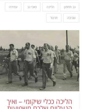
גב תחתון
הליכה
כאבי גב
עמידה
שכיבה
תרגול
הליכה ככלי שיקומי – ואיך
הנעליים שלכם משפיעות