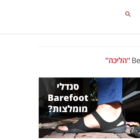
Search
for:
Search Button
Be
“הליכה”