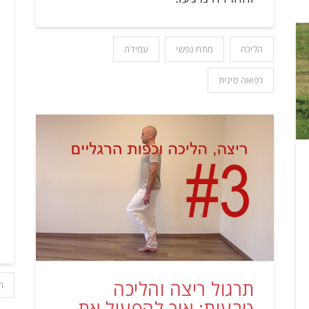
הליכה
מתח נפשי
עמידה
רפואה סינית
תרגול ריצה והליכה
ה
טבעית: איך להפעיל את