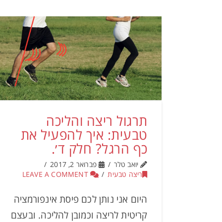
תרגול ריצה והליכה
טבעית: איך להפעיל את
כף הרגל? חלק ד׳.
יואב טלר
פברואר 2, 2017
ריצה טבעית
LEAVE A COMMENT
היום אני נותן לכם פיסת אינפורמציה
קריטית לריצה וכמובן להליכה. ובעצם