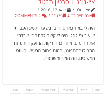
צ׳י-גונג + סרטון תרגול
יואב טלר
ינואר 12, 2016
אורח חיים בריא
,
צ׳י-גונג
4 COMMENTS
היה לי בוקר נאחס היום. בשעה תשע העברתי
שיעור צ׳י-גונג. היה לי קשה להתחיל. שרדתי
את החימום. אחרי כמה דקות המועקה והמתח
התחילו להתפוגג. המוח פחות מרעיש. פשוט
ממשיכים. וזה הולך ומשתפר.
המוח
יצירתיות
מתח נפשי
ספרים מומלצים
סרטונים
תרגול