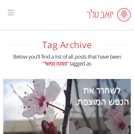
ion
Tag Archive
Below you'll find a list of all posts that have been
tagged as
“מתח נפשי”