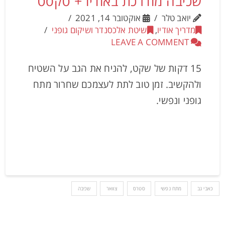
שכיבה מודרכת באודיו + טקסט
יואב טלר
אוקטובר 14, 2021
מדריך אודיו
,
שיטת אלכסנדר ושיקום גופני
LEAVE A COMMENT
15 דקות של שקט, להניח את הגב על השטיח
ולהקשיב. זמן טוב לתת לעצמכם שחרור מתח
גופני ונפשי.
כאבי גב
מתח נפשי
סטרס
צוואר
שכיבה