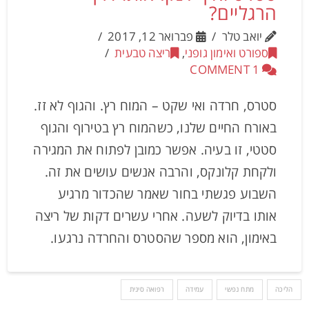
הרגליים?
יואב טלר
פברואר 12, 2017
ספורט ואימון גופני
,
ריצה טבעית
1 COMMENT
סטרס, חרדה ואי שקט – המוח רץ. והגוף לא זז.
באורח החיים שלנו, כשהמוח רץ בטירוף והגוף
סטטי, זו בעיה. אפשר כמובן לפתוח את המגירה
ולקחת קלונקס, והרבה אנשים עושים את זה.
השבוע פגשתי בחור שאמר שהכדור מרגיע
אותו בדיוק לשעה. אחרי עשרים דקות של ריצה
באימון, הוא מספר שהסטרס והחרדה נרגעו.
הליכה
מתח נפשי
עמידה
רפואה סינית