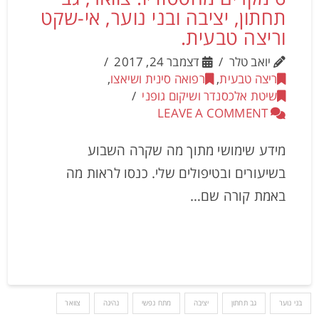
תחתון, יציבה ובני נוער, אי-שקט
וריצה טבעית.
יואב טלר
דצמבר 24, 2017
ריצה טבעית
,
רפואה סינית ושיאצו
,
שיטת אלכסנדר ושיקום גופני
LEAVE A COMMENT
מידע שימושי מתוך מה שקרה השבוע
בשיעורים ובטיפולים שלי. כנסו לראות מה
באמת קורה שם…
בני נוער
גב תחתון
יציבה
מתח נפשי
נהיגה
צוואר