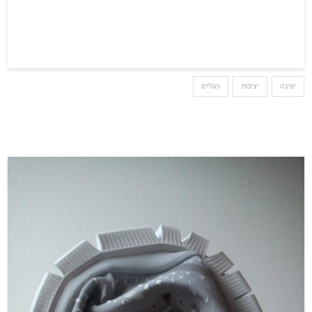
יציבה
יציבות
נעליים