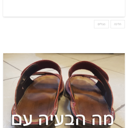
הליכה
נעליים