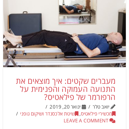
מעברים שקטים: איך מוצאים את
התנועה העמוקה והפנימית על
הרפורמר של פילאטיס?
יואב טלר
ינואר 20, 2019
מכשירי פילאטיס
,
שיטת אלכסנדר ושיקום גופני
LEAVE A COMMENT