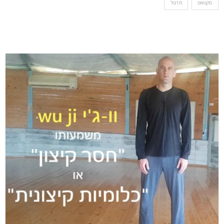
סקוואט
תרגול