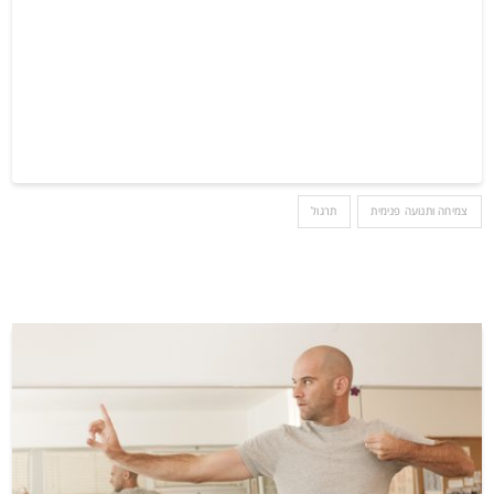
צמיחה ותנועה פנימית
תרגול