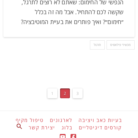
הנפשי של החימום: שאתם לא רוצים לתרגל,
שקשה לכם להתחיל. אבל מה זה בכלל
״חימום״? ואיך פותרים את בעיית המוטיבציה?
מכשירי פילאטיס
תרגול
1
2
3
בעיות כאב ויציבה
לארגונים
טיפול מקיף
Search
קורסים דיגיטליים
בלוג
יצירת קשר
for:
Search Button