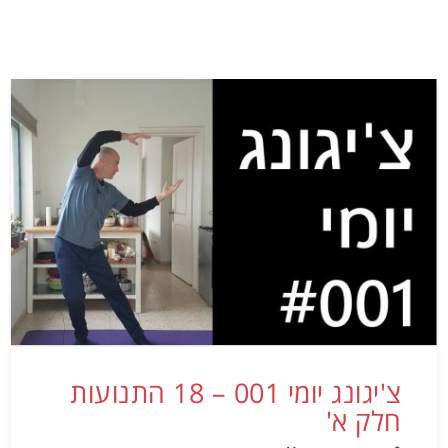
צ'יגונג יומי 001 – 18 התנועות
חלק א'