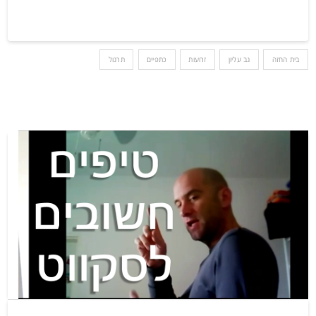
בית החזה
גב עליון
זרועות
כתפיים
תרגול