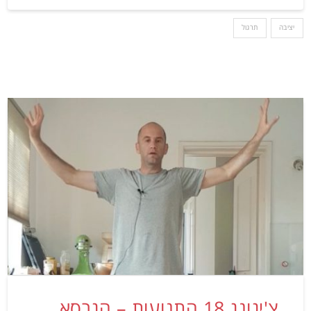
יציבה
תרגול
צ'יגונג 18 התנועות – הגרסא