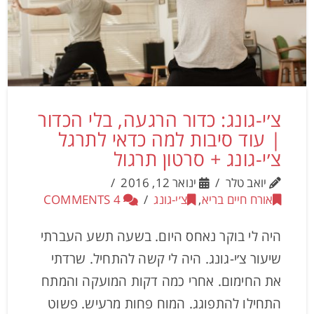
צ׳י-גונג: כדור הרגעה, בלי הכדור
| עוד סיבות למה כדאי לתרגל
צ׳י-גונג + סרטון תרגול
יואב טלר
ינואר 12, 2016
אורח חיים בריא
,
צ׳י-גונג
4 COMMENTS
היה לי בוקר נאחס היום. בשעה תשע העברתי
שיעור צ׳י-גונג. היה לי קשה להתחיל. שרדתי
את החימום. אחרי כמה דקות המועקה והמתח
התחילו להתפוגג. המוח פחות מרעיש. פשוט