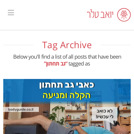
ion
Tag Archive
Below you'll find a list of all posts that have been
tagged as
“גב תחתון”