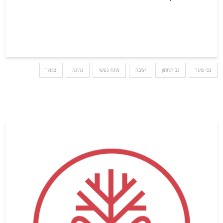
בני נוער
גב תחתון
יציבה
מתח נפשי
נהיגה
צוואר