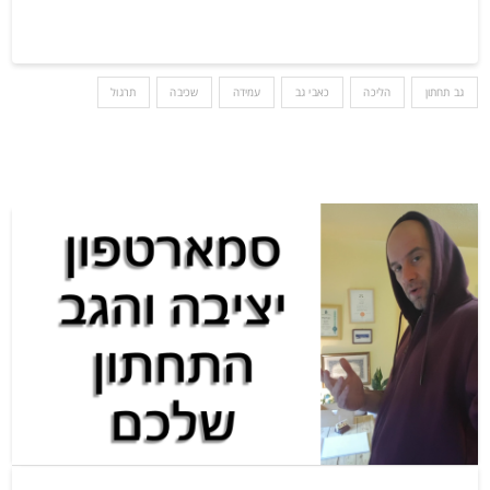
גב תחתון
הליכה
כאבי גב
עמידה
שכיבה
תרגול