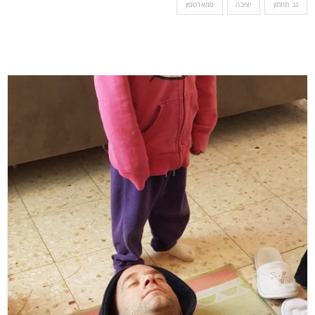
גב תחתון
יציבה
סמארטפון