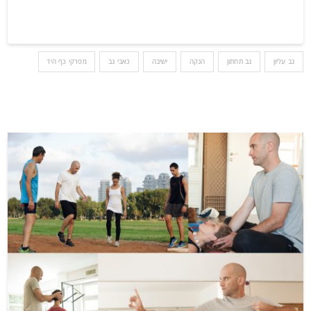
גב עליון
גב תחתון
הנקה
ישיבה
כאבי גב
מפרקי כף היד