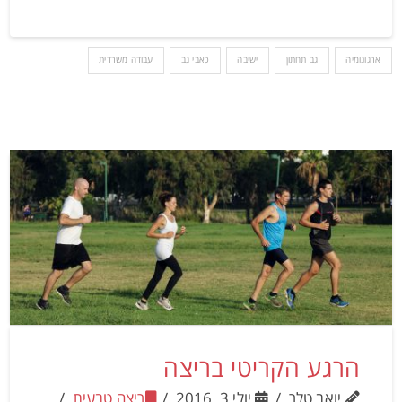
ארגונומיה
גב תחתון
ישיבה
כאבי גב
עבודה משרדית
הרגע הקריטי בריצה
יואב טלר
יולי 3, 2016
ריצה טבעית