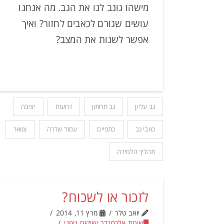
מישהו גונב לנו את הגב. מה אנחנו
עושים שגורם לכאבים לחזור? ואיך
אפשר לשנות את המצב?
גב עליון
גב תחתון
זרועות
יציבה
כאבי גב
כתפיים
עמוד שדרה
צוואר
תהליך הלמידה
לזכור או לשכוח?
יואב טלר
מרץ 11, 2014
שיטת אלכסנדר ושיקום גופני