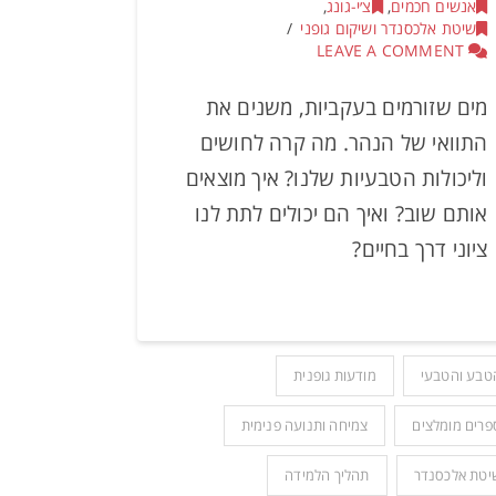
אנשים חכמים
,
צ׳י-גונג
,
שיטת אלכסנדר ושיקום גופני
LEAVE A COMMENT
מים שזורמים בעקביות, משנים את
התוואי של הנהר. מה קרה לחושים
וליכולות הטבעיות שלנו? איך מוצאים
אותם שוב? ואיך הם יכולים לתת לנו
ציוני דרך בחיים?
טבע והטבעי
מודעות גופנית
פרים מומלצים
צמיחה ותנועה פנימית
יטת אלכסנדר
תהליך הלמידה