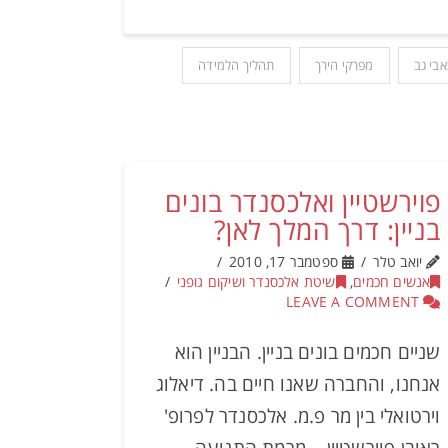
אבי גב
מפרקי הירך
תהליך הלמידה
פוירשטיין ואלכסנדר בונים
בניין: דרך המלך לאן?
יואב טלר
ספטמבר 17, 2010
אנשים חכמים
,
שיטת אלכסנדר ושיקום גופני
LEAVE A COMMENT
שניים חכמים בונים בניין. הבניין הוא
אנחנו, והחברה שאנו חיים בה. דיאלוג
וירטואלי בין מר פ.מ. אלכסנדר לפרופ'
ראובן פוירשטיין – מרמת התנועה